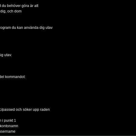
lt du behöver göra är att
r dig, och dom
 program du kan använda dig utav
ig utav.
serdel kommandot:
etc/passwd och söker upp raden
d
 i punkt 1
e/kontonamn
l/username