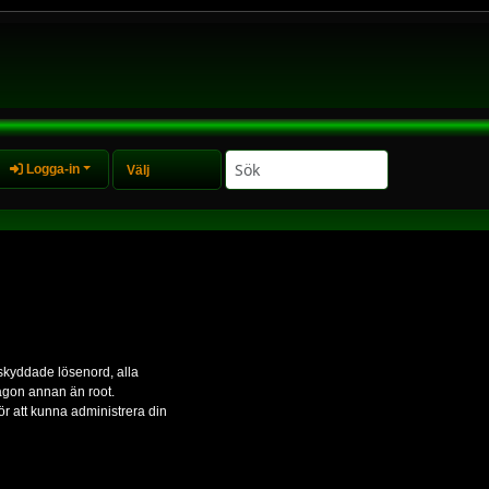
Logga-in
 skyddade lösenord, alla
någon annan än root.
r att kunna administrera din