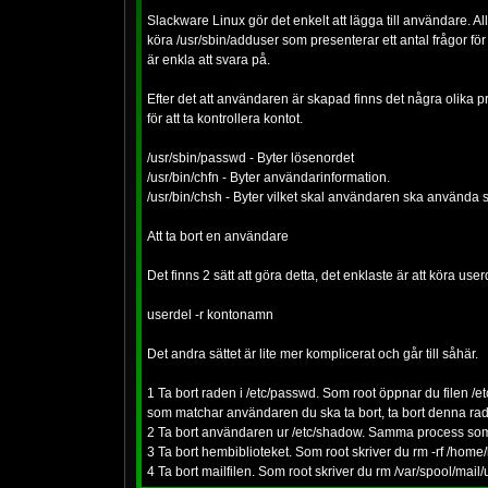
Slackware Linux gör det enkelt att lägga till användare. Al
köra /usr/sbin/adduser som presenterar ett antal frågor fö
är enkla att svara på.
Efter det att användaren är skapad finns det några olika
för att ta kontrollera kontot.
/usr/sbin/passwd - Byter lösenordet
/usr/bin/chfn - Byter användarinformation.
/usr/bin/chsh - Byter vilket skal användaren ska använda s
Att ta bort en användare
Det finns 2 sätt att göra detta, det enklaste är att köra u
userdel -r kontonamn
Det andra sättet är lite mer komplicerat och går till såhär.
1 Ta bort raden i /etc/passwd. Som root öppnar du filen /
som matchar användaren du ska ta bort, ta bort denna ra
2 Ta bort användaren ur /etc/shadow. Samma process som
3 Ta bort hembiblioteket. Som root skriver du rm -rf /hom
4 Ta bort mailfilen. Som root skriver du rm /var/spool/mai